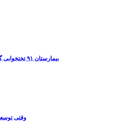
بیمارستان ۹۱ تختخوابی گالیکش؛ پایان رنج سفر بیماران شرق گلستان نزدیک است
وقتی توسعه 