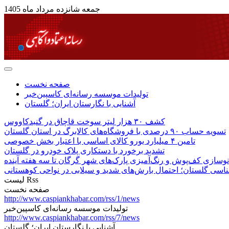
جمعه شانزده مرداد ماه 1405
صفحه نخست
تولیدات موسسه رسانه‌ای کاسپین‌خبر
آشنایی با نگارستان ایران؛ گلستان
کشف ۳۰ هزار لیتر سوخت قاچاق در گنبدکاووس
تسویه حساب ۹۰ درصدی با فروشگاه‌های کالابرگ در استان گلستان
تامین ۴ میلیارد یورو کالای اساسی با اعتبار بخش خصوصی
تشدید برخورد با دستکاری پلاک خودرو در گلستان
نوسازی کف‌پوش و رنگ‌آمیزی پارک‌های شهر گرگان تا سه هفته آینده
اسی گلستان؛ احتمال بارش‌های شدید و سیلابی در نواحی کوهستانی
لیست Rss
صفحه نخست
http://www.caspiankhabar.com/rss/1/news
تولیدات موسسه رسانه‌ای کاسپین‌خبر
http://www.caspiankhabar.com/rss/7/news
آشنایی با نگارستان ایران؛ گلستان